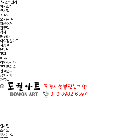
전화걸기
회사소개
인사말
조직도
오시는 길
제품소개
원두막
정자
파고라
야외정원가구
시공갤러리
원두막
정자
파고라
야외정원가구
견적문의 외
견적문의
공지사항
자료실
인사말
조직도
오시는 길