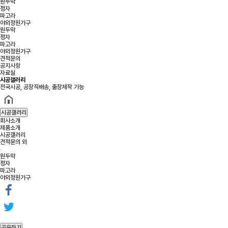
원두막
정자
파고라
야외정원가구
원두막
정자
파고라
야외정원가구
견적문의
공지사항
자료실
시공갤러리
전국시공, 공장직배송, 출장제작 가능
시공갤러리
회사소개
제품소개
시공갤러리
견적문의 외
원두막
정자
파고라
야외정원가구
공유하기