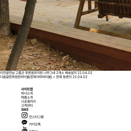
이전글
전남 고흥군 푸른꿈유치원 나무그네 2개소 배송설치
22.04.02
다음글
원목정원테이블(원목야외테이블) + 원목 등벤치
22.04.02
사이트맵
회사소개
제품소개
시공갤러리
고객센터
SNS
인스타그램
카카오톡