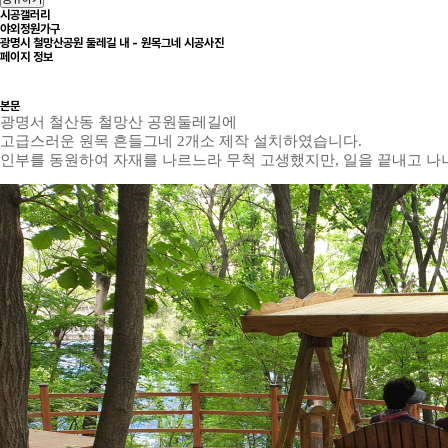
시공갤러리
야외정원가구
광명시 철망산공원 둘레길 내 - 원목그네 시공사진
페이지 정보
본문
광명서 철산동 철망산 공원둘레길에
고급스러운 원목 흔들그네 2개소 제작 설치하였습니다.
인부를 동원하여 자재를 나르느라 무척 고생했지만,
일을 끝내고 나