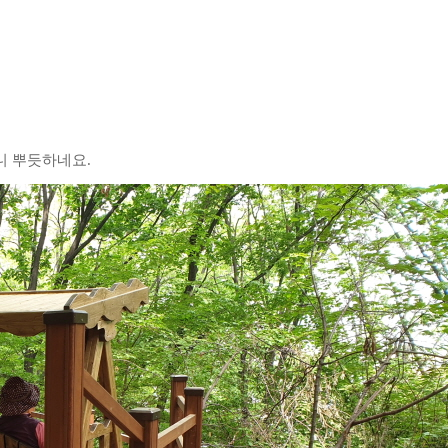
니 뿌듯하네요.