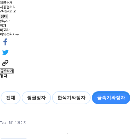
제품소개
시공갤러리
견적문의 외
정자
원두막
정자
파고라
야외정원가구
공유하기
정 자
전체
슁글정자
한식기와정자
금속기와정자
Total 6건
1 페이지