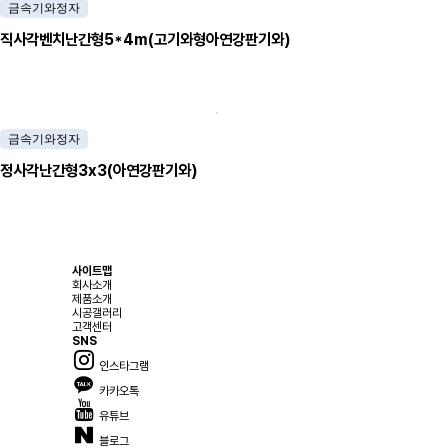
금속기와정자
직사각벤치난간형5*4m(고기와형아연강판기와)
금속기와정자
정사각난간형3x3(아연강판기와)
사이트맵
회사소개
제품소개
시공갤러리
고객센터
SNS
인스타그램
카카오톡
유튜브
블로그