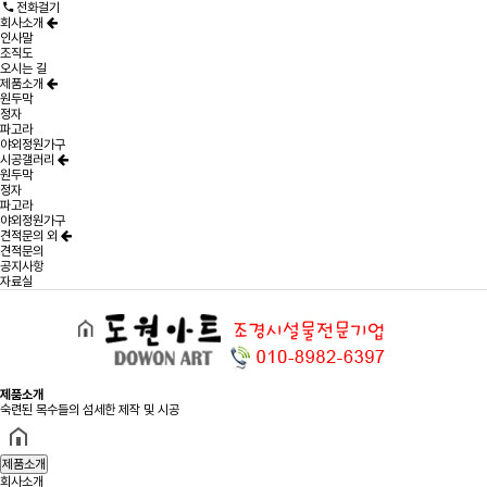
전화걸기
회사소개
인사말
조직도
오시는 길
제품소개
원두막
정자
파고라
야외정원가구
시공갤러리
원두막
정자
파고라
야외정원가구
견적문의 외
견적문의
공지사항
자료실
제품소개
숙련된 목수들의 섬세한 제작 및 시공
제품소개
회사소개